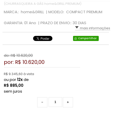
(CHURRASQUEIRA A GÁS home&GRILL PREMIUM)
MARCA.: home&GRILL |
MODELO: COMPACT PREMIUM
GARANTIA: 01 Ano |
PRAZO DE ENVIO:: 30 DIAS
mais informações
Compartilhar
de: R$
10.620,00
por: R$
10.620,00
R$ 9.345,60 à vista
ou por
12x
de
R$
885,00
sem juros
-
+