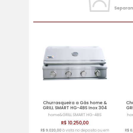
Separamo
Churrasqueira a Gás home &
Ch
GRILL SMART HG-4BS Inox 304
GR
home&GRILL
SMART HG-4BS
ho
R$ 10.250,00
R$ 9.020,00
à vista no deposito ou em
R$ 6