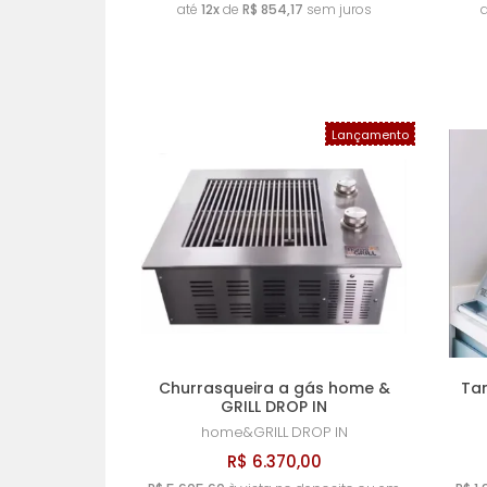
até
12x
de
R$ 854,17
sem juros
Lançamento
Churrasqueira a gás home &
Ta
GRILL DROP IN
home&GRILL
DROP IN
R$ 6.370,00