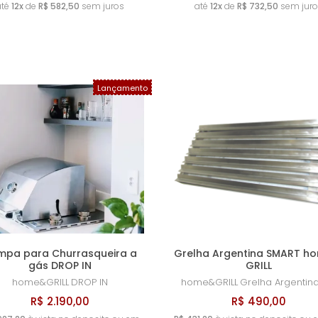
até
12x
de
R$ 582,50
sem juros
até
12x
de
R$ 732,50
sem juro
Lançamento
mpa para Churrasqueira a
Grelha Argentina SMART h
gás DROP IN
GRILL
home&GRILL
DROP IN
home&GRILL
Grelha Argentin
R$ 2.190,00
R$ 490,00