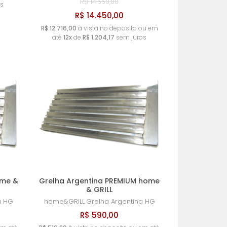
R$ 14.550,00
s
R$ 14.450,00
R$ 12.716,00
à vista no deposito ou em
até
12x
de
R$ 1.204,17
sem juros
ome &
Grelha Argentina PREMIUM home
& GRILL
a HG
home&GRILL
Grelha Argentina HG
R$ 590,00