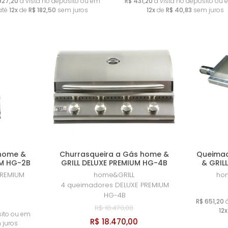
.927,20
à vista no deposito ou em
R$ 431,20
à vista no deposito ou 
até
12x
de
R$ 182,50
sem juros
12x
de
R$ 40,83
sem juros
 home &
Churrasqueira a Gás home &
Queimad
M HG-2B
GRILL DELUXE PREMIUM HG-4B
& GRIL
REMIUM
home&GRILL
ho
4 queimadores DELUXE PREMIUM
HG-4B
R$ 651,20
à
R$ 18.470,00
12x
sito ou em
R$ 18.470,00
juros