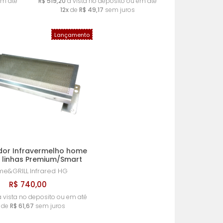
em até
R$ 519,20
à vista no deposito ou em até
12x
de
R$ 49,17
sem juros
Lançamento
or Infravermelho home
L linhas Premium/Smart
me&GRILL
Infrared HG
R$ 740,00
 vista no deposito ou em até
de
R$ 61,67
sem juros