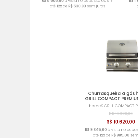
R$ 5.605,60
à vista no deposito ou em
R$ 1
até
12x
de
R$ 530,83
sem juros
Churrasqueira a gás
GRILL COMPACT PREMIU
home&GRILL
COMPACT P
R$ 10.620,00
R$ 10.620,00
R$ 9.345,60
à vista no depo
até
12x
de
R$ 885,00
sem 